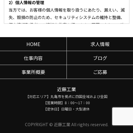
2）個人情報の管理
当方では、お客様の個人情報を取り扱うにあたり、漏えい、滅
失、毀損の防止のため、セキュリティシステムの維持と整備、
個人情報取扱者への適切な教育を行います。不正アクセス、改
ざんへの対策として暗号化を実施し、データ保護に努め、安
全に利用できる体制の管理に徹します。
HOME
求人情報
3）利用目的
仕事内容
ブログ
当方では、お客様からの問い合わせを通じて、氏名、生年月
日、住所、電話番号、メールアドレス等の個人情報をご提供
事業所概要
ご応募
いただく場合があります。
その場合は、以下の目的においてのみ利用いたします。
近藤工業
・お客様からのお問い合わせに回答するため
【対応エリア】丸亀市を拠点に四国全域および全国
【営業時間】8：00～17：00
・お客様からご依頼いただいたサービスを提供するため
【定休日】日曜日・大型連休
・当方のサービス向上・改善を検討する分析を行うため
（Cookie情報の取得について）
COPYRIGHT © 近藤工業 All rights reserved.
お客様が当Webサイトや当方からの電子メールをご覧になっ